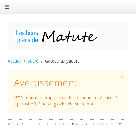
Accueil
Sucré
Gateau au yaourt
Avertissement
JFTP: :connect : impossible de se connecter à l'hôte '
ftp.cluster013.hosting.ovh.net ' sur le port ' '
A
B
C
D
E
F
G
H
I
J
K
L
M
N
O
P
Q
R
S
T
U
V
W
X
Y
Z
#